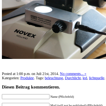
Posted at 1:00 p.m. on Juli 21st, 2014.
No comments... »
Kategorien:
Produkte
. Tags:
beleuchtung
,
Durchlicht
,
led
,
lichtquelle
.
Diesen Beitrag kommentieren.
Name (Pflichtfeld)
Mail (will not be published) (Pflichtfeld)