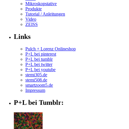
Mikroskopstative
Produkte
Tutorial / Anleitungen
Video
ZEISS
Links
Pulch + Lorenz Onlineshop
P+L bei pinterest
P+L bei tumblr
P+L bei twitter
P+L bei youtube
stemi305.de
stemi508.de
smartzoom5.de
Impressum
P+L bei Tumblr: