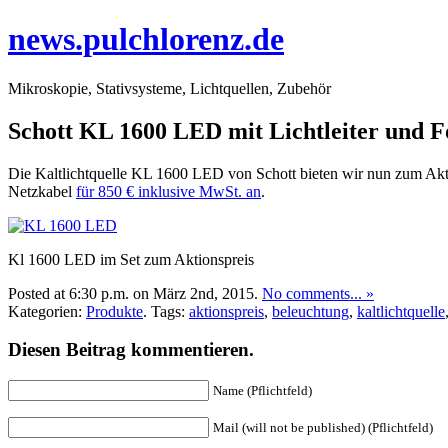
news.pulchlorenz.de
Mikroskopie, Stativsysteme, Lichtquellen, Zubehör
Schott KL 1600 LED mit Lichtleiter und F
Die Kaltlichtquelle KL 1600 LED von Schott bieten wir nun zum Akti
Netzkabel
für 850 € inklusive MwSt. an
.
Kl 1600 LED im Set zum Aktionspreis
Posted at 6:30 p.m. on März 2nd, 2015.
No comments... »
Kategorien:
Produkte
. Tags:
aktionspreis
,
beleuchtung
,
kaltlichtquelle
Diesen Beitrag kommentieren.
Name (Pflichtfeld)
Mail (will not be published) (Pflichtfeld)