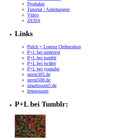
Produkte
Tutorial / Anleitungen
Video
ZEISS
Links
Pulch + Lorenz Onlineshop
P+L bei pinterest
P+L bei tumblr
P+L bei twitter
P+L bei youtube
stemi305.de
stemi508.de
smartzoom5.de
Impressum
P+L bei Tumblr: