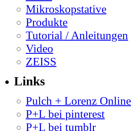
Mikroskopstative
Produkte
Tutorial / Anleitungen
Video
ZEISS
Links
Pulch + Lorenz Onlin
P+L bei pinterest
P+L bei tumblr