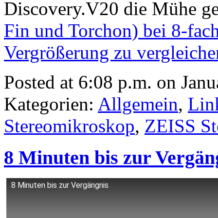
Discovery.V20 die Mühe g
Fin und Torchon) bei 8-fach
Vergrößerung zu vergleiche
Posted at 6:08 p.m. on Janu
Kategorien:
Allgemein
,
Lin
Stereomikroskop
,
ZEISS St
8 Minuten bis zur Vergän
8 Minuten bis zur Vergängnis